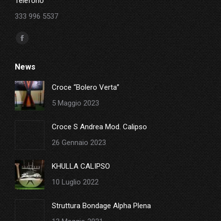
Telefono
333 996 5537
Ci puoi trovare su:
Facebook
page
News
opens
in
Croce “Bolero Verta”
new
5 Maggio 2023
window
Croce S Andrea Mod. Calipso
26 Gennaio 2023
KHULLA CALIPSO
10 Luglio 2022
Struttura Bondage Alpha Plena