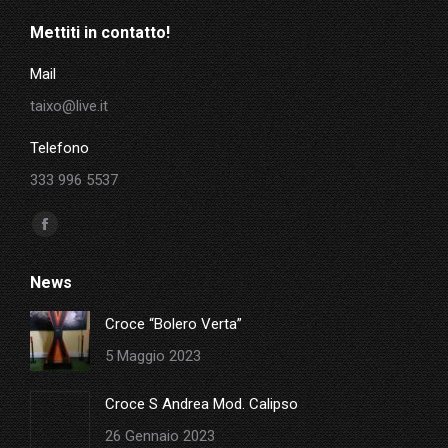
Mettiti in contatto!
Mail
taixo@live.it
Telefono
333 996 5537
Ci puoi trovare su:
Facebook
page
News
opens
in
Croce “Bolero Verta”
new
5 Maggio 2023
window
Croce S Andrea Mod. Calipso
26 Gennaio 2023