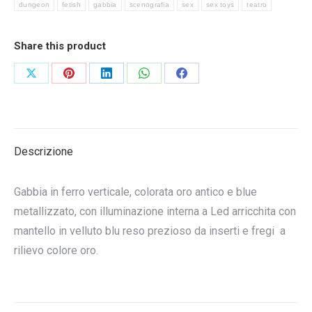
dungeon
fetish
gabbia
scenografia
sex
sex toys
teatro
Share this product
Condividi
Condividi
Condividi
Condividi
Condividi
su
su
su
su
su
X
Pinterest
LinkedIn
WhatsApp
Facebook
Descrizione
Gabbia in ferro verticale, colorata oro antico e blue
metallizzato, con illuminazione interna a Led arricchita con
mantello in velluto blu reso prezioso da inserti e fregi a
rilievo colore oro.