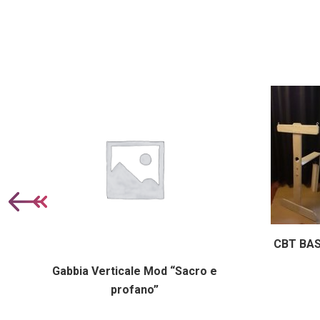
CBT BA
la
Gabbia Verticale Mod “Sacro e
profano”