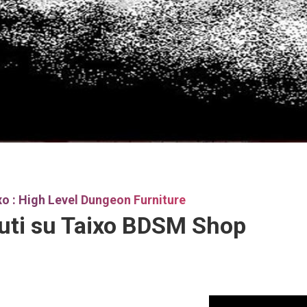
xo : High Level Dungeon Furniture
uti su Taixo BDSM Shop