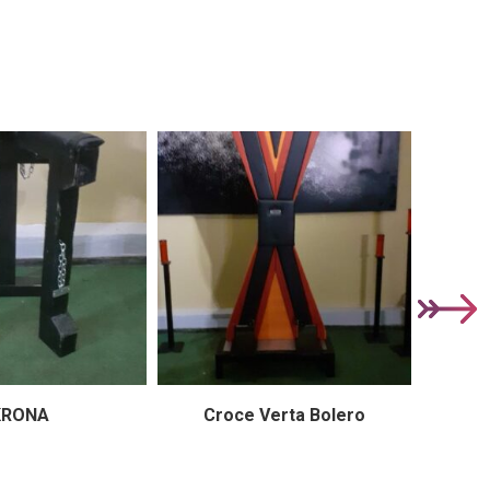
KRONA
Croce Verta Bolero
Cavalle