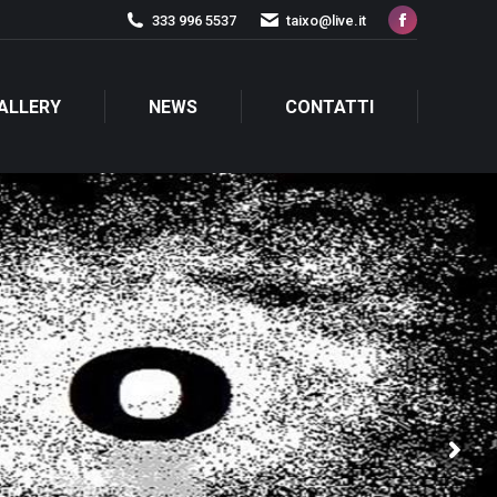
333 996 5537
taixo@live.it
Facebook
page
opens
ALLERY
NEWS
CONTATTI
in
new
window