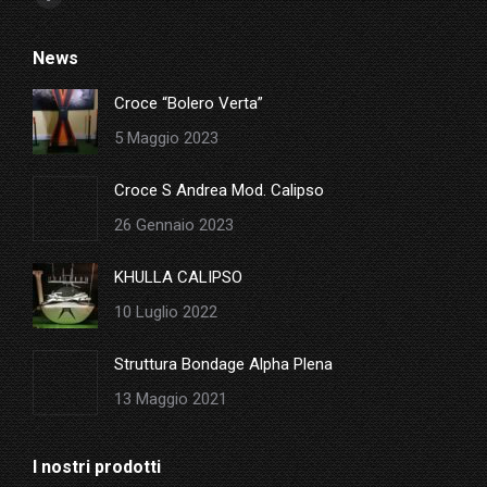
Facebook
page
News
opens
in
Croce “Bolero Verta”
new
5 Maggio 2023
window
Croce S Andrea Mod. Calipso
26 Gennaio 2023
KHULLA CALIPSO
10 Luglio 2022
Struttura Bondage Alpha Plena
13 Maggio 2021
I nostri prodotti