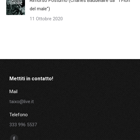
Rimorso Postumo (Charles Baudelaire da “ I Fiori
del male”)
11 Ottobre 2020
Mettiti in contatto!
Mail
taixo@live.it
Telefono
333 996 5537
Ci puoi trovare su: