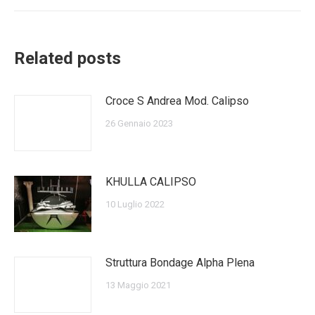
precedente:
i
post
Related posts
Croce S Andrea Mod. Calipso
26 Gennaio 2023
KHULLA CALIPSO
10 Luglio 2022
Struttura Bondage Alpha Plena
13 Maggio 2021