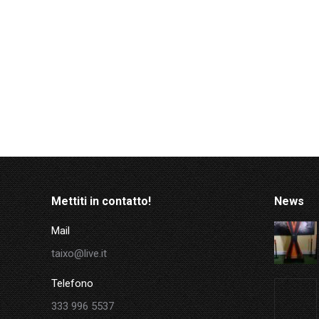
Mettiti in contatto!
News
Mail
taixo@live.it
Telefono
333 996 5537