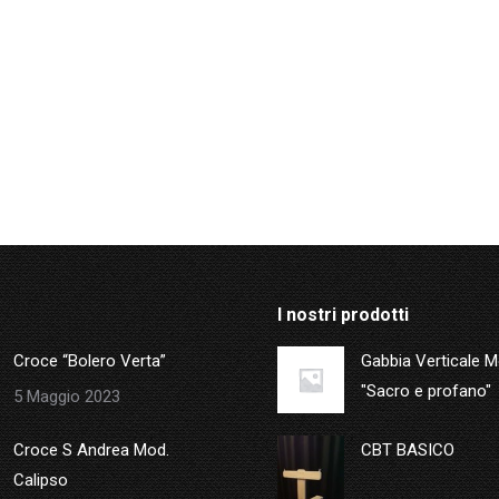
I nostri prodotti
Croce “Bolero Verta”
Gabbia Verticale 
"Sacro e profano"
5 Maggio 2023
Croce S Andrea Mod.
CBT BASICO
Calipso