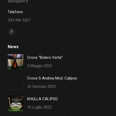
taixo@live.it
Telefono
333 996 5537
Ci puoi trovare su:
Facebook
page
News
opens
in
Croce “Bolero Verta”
new
5 Maggio 2023
window
Croce S Andrea Mod. Calipso
26 Gennaio 2023
KHULLA CALIPSO
10 Luglio 2022