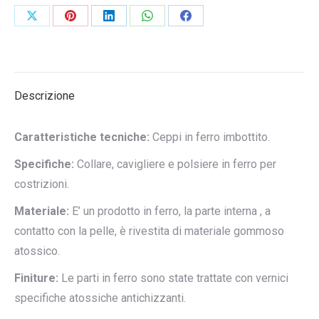
Condividi
Condividi
Condividi
Condividi
Condividi
su
su
su
su
su
X
Pinterest
LinkedIn
WhatsApp
Facebook
Descrizione
Caratteristiche tecniche:
Ceppi in ferro imbottito.
Specifiche:
Collare, cavigliere e polsiere in ferro per
costrizioni.
Materiale:
E’ un prodotto in ferro, la parte interna , a
contatto con la pelle, è rivestita di materiale gommoso
atossico.
Finiture:
Le parti in ferro sono state trattate con vernici
specifiche atossiche antichizzanti.