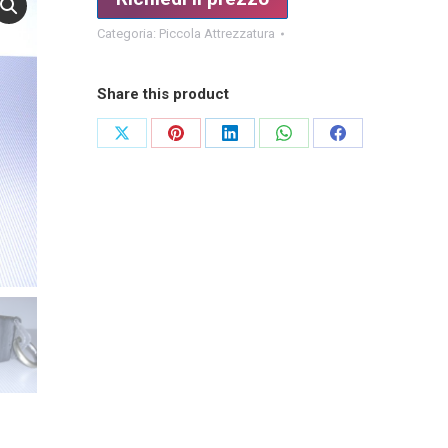
Categoria:
Piccola Attrezzatura
Share this product
Condividi
Condividi
Condividi
Condividi
Condividi
su
su
su
su
su
X
Pinterest
LinkedIn
WhatsApp
Facebook