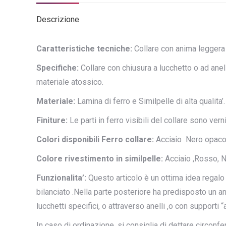
Descrizione
Caratteristiche tecniche:
Collare con anima leggera i
Specifiche:
Collare con chiusura a lucchetto o ad anello
materiale atossico.
Materiale:
Lamina di ferro e Similpelle di alta qualita’.
Finiture:
Le parti in ferro visibili del collare sono vern
Colori disponibili Ferro collare:
Acciaio Nero opaco (
Colore rivestimento in similpelle:
Acciaio ,Rosso, Ne
Funzionalita’:
Questo articolo è un ottima idea regalo 
bilanciato .Nella parte posteriore ha predisposto un an
lucchetti specifici, o attraverso anelli ,o con supporti “
In caso di ordinazione, si consiglia di dettare circonf