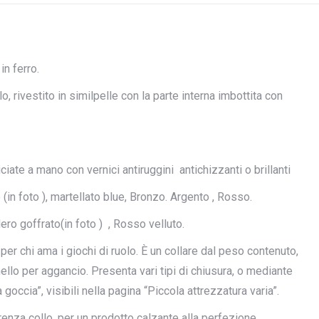
n ferro.
, rivestito in similpelle con la parte interna imbottita con
iciate a mano con vernici antiruggini antichizzanti o brillanti
in foto ), martellato blue, Bronzo. Argento , Rosso.
ro goffrato(in foto ) , Rosso velluto.
per chi ama i giochi di ruolo. È un collare dal peso contenuto,
ello per aggancio. Presenta vari tipi di chiusura, o mediante
a goccia”, visibili nella pagina “Piccola attrezzatura varia”.
erenza collo, per un prodotto calzante alla perfezione.