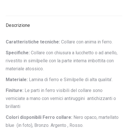
su
su
su
su
su
X
Pinterest
LinkedIn
WhatsApp
Facebook
Descrizione
Caratteristiche tecniche:
Collare con anima in ferro.
Specifiche:
Collare con chiusura a lucchetto o ad anello,
rivestito in similpelle con la parte interna imbottita con
materiale atossico.
Materiale:
Lamina di ferro e Similpelle di alta qualita’.
Finiture:
Le parti in ferro visibili del collare sono
verniciate a mano con vernici antiruggini antichizzanti o
brillanti
Colori disponibili Ferro collare:
Nero opaco, martellato
blue (in foto), Bronzo. Argento , Rosso.