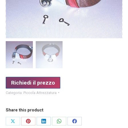
Richiedi il prezzo
Categoria:
Piccola Attrezzatura
Share this product
Condividi
Condividi
Condividi
Condividi
Condividi