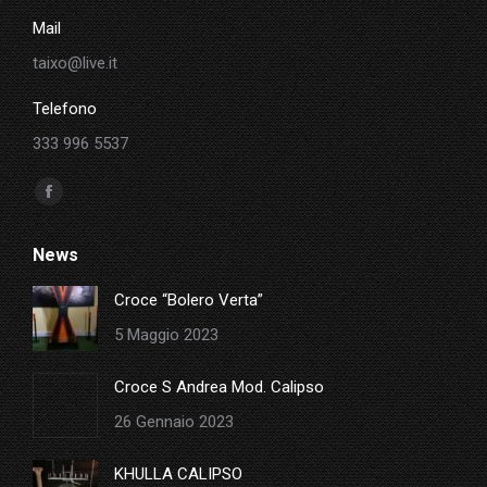
Mail
taixo@live.it
Telefono
333 996 5537
Ci puoi trovare su:
Facebook
page
News
opens
in
Croce “Bolero Verta”
new
5 Maggio 2023
window
Croce S Andrea Mod. Calipso
26 Gennaio 2023
KHULLA CALIPSO