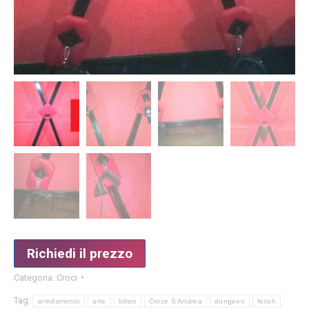
Richiedi il prezzo
Categoria:
Croci
Tag:
arredamento
arte
bdsm
Croce S Andrea
dungeon
fetish