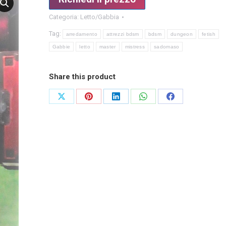
Categoria:
Letto/Gabbia
Tag:
arredamento
attrezzi bdsm
bdsm
dungeon
fetish
Gabbie
letto
master
mistress
sadomaso
Share this product
Condividi
Condividi
Condividi
Condividi
Condividi
su
su
su
su
su
X
Pinterest
LinkedIn
WhatsApp
Facebook