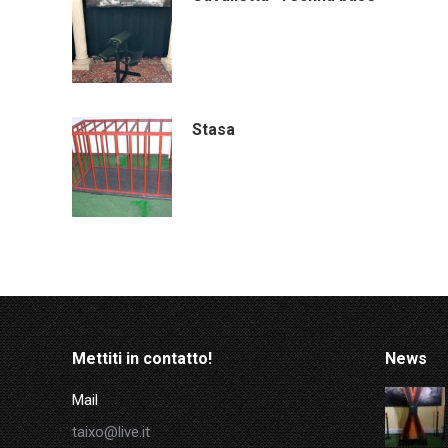
Stasa
Mettiti in contatto!
News
Mail
taixo@live.it