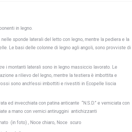
ponenti in legno.
a nelle sponde laterali del letto con legno, mentre la pediera e la
pelle. Le basi delle colonne di legno agli angoli, sono provviste di
e i montanti laterali sono in legno massiccio lavorato. Le
azione a rilievo del legno, mentre la testiera è imbottita e
rossi sono anch’essi imbottiti e rivestiti in Ecopelle liscia
ata ed invecchiata con patina anticante “N.S.D.” e verniciata con
ciate a mano con vernici antiruggini antichizzanti
ato (in foto) , Noce chiaro, Noce scuro