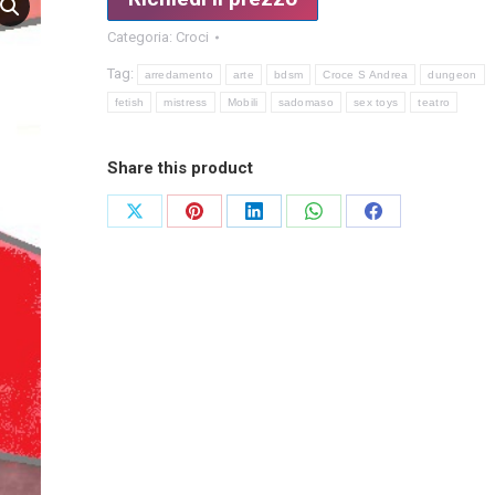
Categoria:
Croci
Tag:
arredamento
arte
bdsm
Croce S Andrea
dungeon
fetish
mistress
Mobili
sadomaso
sex toys
teatro
Share this product
Condividi
Condividi
Condividi
Condividi
Condividi
su
su
su
su
su
X
Pinterest
LinkedIn
WhatsApp
Facebook