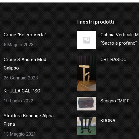
I nostri prodotti
Croce “Bolero Verta”
Gabbia Verticale 
"Sacro e profano"
5 Maggio 2023
Croce S Andrea Mod.
CBT BASICO
Calipso
26 Gennaio 2023
KHULLA CALIPSO
10 Luglio 2022
Scrigno "MIDI"
Struttura Bondage Alpha
KRONA
Plena
13 Maggio 2021