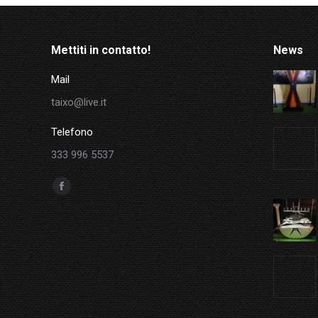
Mettiti in contatto!
News
Mail
taixo@live.it
Telefono
333 996 5537
Ci puoi trovare su:
Facebook
page
opens
in
new
window