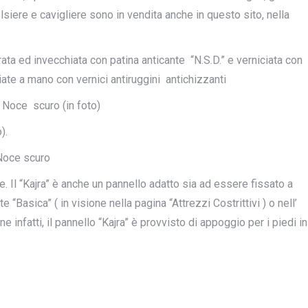
olsiere e cavigliere sono in vendita anche in questo sito, nella
ata ed invecchiata con patina anticante “N.S.D.” e verniciata con
ciate a mano con vernici antiruggini antichizzanti
 Noce scuro (in foto)
).
Noce scuro
e. Il “Kajra” è anche un pannello adatto sia ad essere fissato a
 “Basica” ( in visione nella pagina “Attrezzi Costrittivi ) o nell’
e infatti, il pannello “Kajra” è provvisto di appoggio per i piedi in