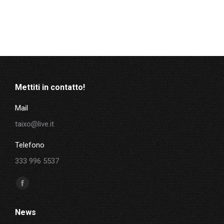
Mettiti in contatto!
Mail
taixo@live.it
Telefono
333 996 5537
Ci puoi trovare su:
Facebook
page
News
opens