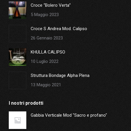
in
Croce “Bolero Verta”
new
5 Maggio 2023
window
Croce S Andrea Mod. Calipso
26 Gennaio 2023
KHULLA CALIPSO
10 Luglio 2022
Struttura Bondage Alpha Plena
13 Maggio 2021
I nostri prodotti
Gabbia Verticale Mod "Sacro e profano"