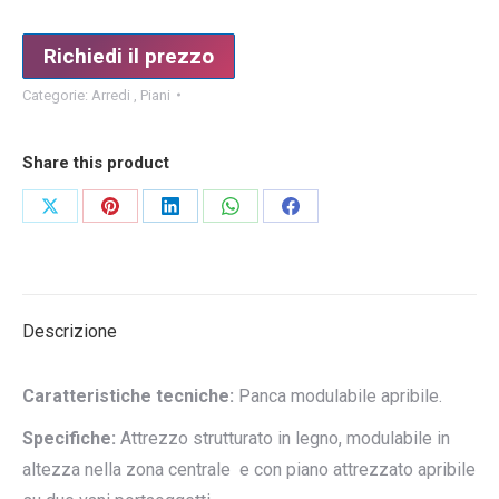
Richiedi il prezzo
Categorie:
Arredi
,
Piani
Share this product
Condividi
Condividi
Condividi
Condividi
Condividi
su
su
su
su
su
X
Pinterest
LinkedIn
WhatsApp
Facebook
Descrizione
Caratteristiche tecniche:
Panca modulabile apribile.
Specifiche:
Attrezzo strutturato in legno, modulabile in
altezza nella zona centrale e con piano attrezzato apribile