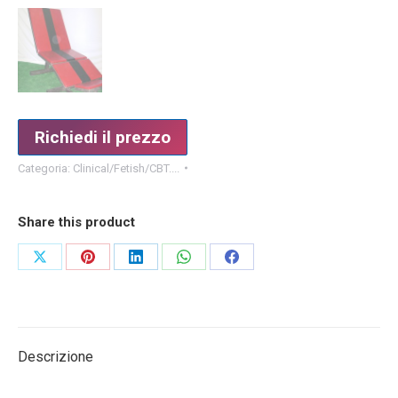
Richiedi il prezzo
Categoria:
Clinical/Fetish/CBT....
Share this product
Condividi
Condividi
Condividi
Condividi
Condividi
su
su
su
su
su
X
Pinterest
LinkedIn
WhatsApp
Facebook
Descrizione