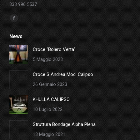
333 996 5537
Ci puoi trovare su:
Facebook
page
News
opens
in
Croce “Bolero Verta”
new
5 Maggio 2023
window
Croce S Andrea Mod. Calipso
26 Gennaio 2023
KHULLA CALIPSO
10 Luglio 2022
Struttura Bondage Alpha Plena
13 Maggio 2021