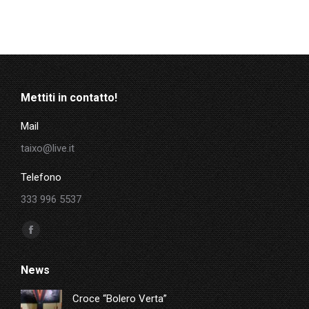
Mettiti in contatto!
Mail
taixo@live.it
Telefono
333 996 5537
Ci puoi trovare su:
Facebook
page
News
opens
in
Croce “Bolero Verta”