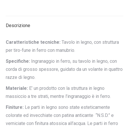
su
su
su
su
su
X
Pinterest
LinkedIn
WhatsApp
Facebook
Descrizione
Caratteristiche tecniche:
Tavolo in legno, con struttura
per tiro-fune in ferro con manubrio.
Specifiche:
Ingranaggio in ferro, su tavolo in legno, con
corda di grosso spessore, guidato da un volante in quattro
razze di legno.
Materiale:
E’ un prodotto con la struttura in legno
massiccio a tre strati, mentre l’ingranaggio è in ferro.
Finiture:
Le parti in legno sono state esteticamente
colorate ed invecchiate con patina anticante “N.S.D.” e
verniciate con finitura atossica all’acqua. Le parti in ferro