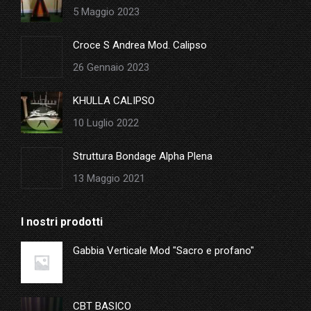
new
5 Maggio 2023
window
Croce S Andrea Mod. Calipso
26 Gennaio 2023
KHULLA CALIPSO
10 Luglio 2022
Struttura Bondage Alpha Plena
13 Maggio 2021
I nostri prodotti
Gabbia Verticale Mod "Sacro e profano"
CBT BASICO