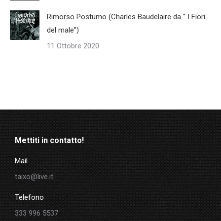
Rimorso Postumo (Charles Baudelaire da “ I Fiori
del male”)
11 Ottobre 2020
Mettiti in contatto!
Mail
taixo@live.it
Telefono
333 996 5537