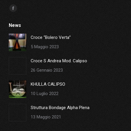
Ci puoi trovare su:
Facebook
page
News
opens
in
Croce “Bolero Verta”
new
5 Maggio 2023
window
Croce S Andrea Mod. Calipso
26 Gennaio 2023
KHULLA CALIPSO
10 Luglio 2022
Struttura Bondage Alpha Plena
13 Maggio 2021