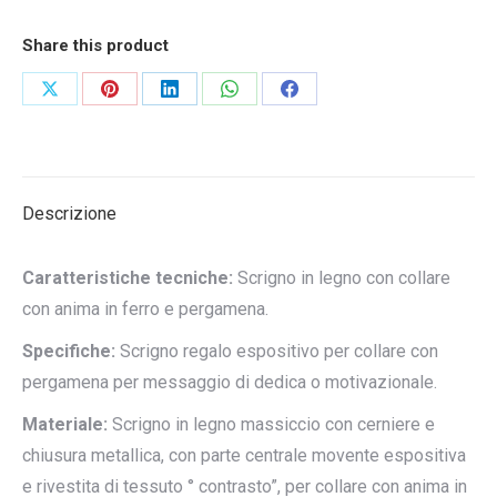
Share this product
Condividi
Condividi
Condividi
Condividi
Condividi
su
su
su
su
su
X
Pinterest
LinkedIn
WhatsApp
Facebook
Descrizione
Caratteristiche tecniche:
Scrigno in legno con collare
con anima in ferro e pergamena.
Specifiche:
Scrigno regalo espositivo per collare con
pergamena per messaggio di dedica o motivazionale.
Materiale:
Scrigno in legno massiccio con cerniere e
chiusura metallica, con parte centrale movente espositiva
e rivestita di tessuto ° contrasto”, per collare con anima in