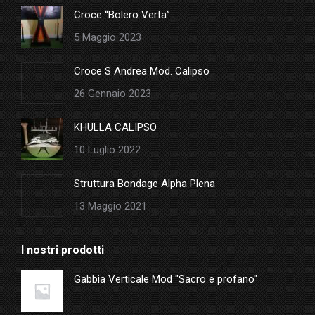
in
Croce “Bolero Verta”
new
5 Maggio 2023
window
Croce S Andrea Mod. Calipso
26 Gennaio 2023
KHULLA CALIPSO
10 Luglio 2022
Struttura Bondage Alpha Plena
13 Maggio 2021
I nostri prodotti
Gabbia Verticale Mod "Sacro e profano"