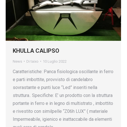
KHULLA CALIPSO
News
Di
taixo
10 Luglio 2022
Caratteristiche: Panca fisiologica oscillante in ferro
e parti imbottite, provvisto di candelabro
sovrastante e punti luce “Led” inseriti nella
struttura.. Specifiche: E’ un prodotto con la struttura
portante in ferro e in legno di multistrato , imbottito
e rivestito con similpelle “Z06h LUX” ( materiale
Impermeabile, igienico e inattaccabile da elementi