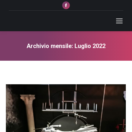
Facebook
page
opens
in
new
window
Archivio mensile:
Luglio 2022
Tu sei qui: