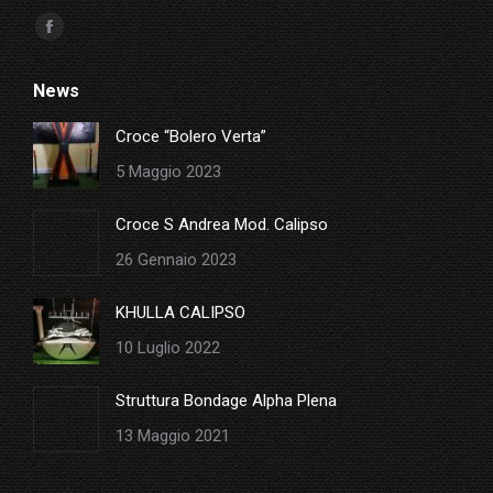
Ci puoi trovare su:
Facebook
page
News
opens
in
Croce “Bolero Verta”
new
5 Maggio 2023
window
Croce S Andrea Mod. Calipso
26 Gennaio 2023
KHULLA CALIPSO
10 Luglio 2022
Struttura Bondage Alpha Plena
13 Maggio 2021