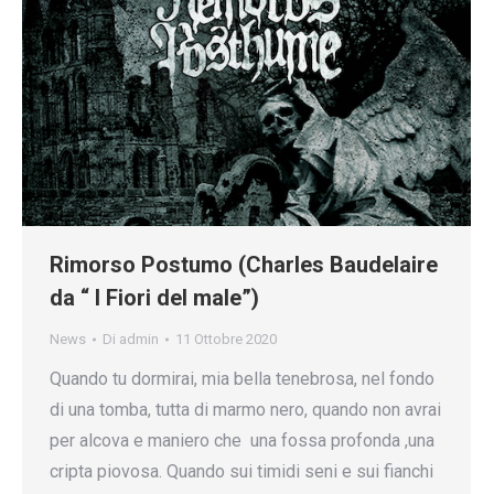
Rimorso Postumo (Charles Baudelaire
da “ I Fiori del male”)
News
Di
admin
11 Ottobre 2020
Quando tu dormirai, mia bella tenebrosa, nel fondo
di una tomba, tutta di marmo nero, quando non avrai
per alcova e maniero che una fossa profonda ,una
cripta piovosa. Quando sui timidi seni e sui fianchi