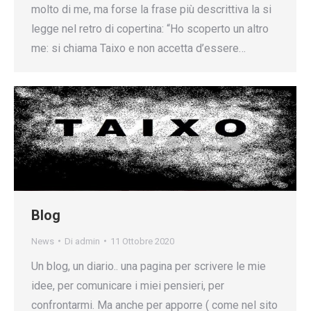
molto di me, ma forse la frase più descrittiva la si
legge nel retro di copertina: “Ho scoperto un altro
me: si chiama Taixo e non accetta d’essere…
Blog
News
Di
admin
11 Ottobre 2020
Un blog, un diario.. una pagina per scrivere le mie
idee, per comunicare i miei pensieri, per
confrontarmi. Ma anche per apporre ( come nel sito