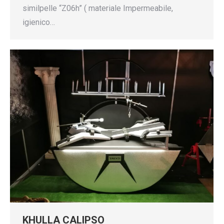
similpelle “Z06h” ( materiale Impermeabile,
igienico…
KHULLA CALIPSO