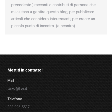
precedente ) racconti o contributi di persone che
mi aiutano a gestire questo blog, per pubblicare
articoli che considero interessanti, per creare un
piccolo punto di incontro (e scontro)…
Mettiti in contatto!
Mail
taixo@live.it
Telefono
333 996 5537