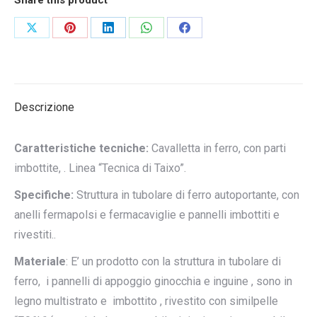
Condividi
Condividi
Condividi
Condividi
Condividi
su
su
su
su
su
X
Pinterest
LinkedIn
WhatsApp
Facebook
Descrizione
Caratteristiche tecniche:
Cavalletta in ferro, con parti
imbottite, . Linea “Tecnica di Taixo”.
Specifiche:
Struttura in tubolare di ferro autoportante, con
anelli fermapolsi e fermacaviglie e pannelli imbottiti e
rivestiti..
Materiale
: E’ un prodotto con la struttura in tubolare di
ferro, i pannelli di appoggio ginocchia e inguine , sono in
legno multistrato e imbottito , rivestito con similpelle