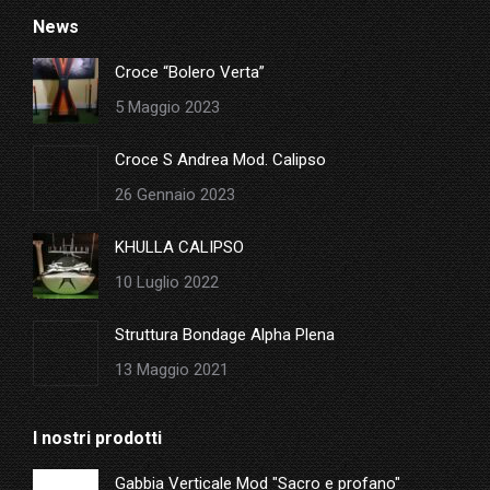
page
News
opens
in
Croce “Bolero Verta”
new
5 Maggio 2023
window
Croce S Andrea Mod. Calipso
26 Gennaio 2023
KHULLA CALIPSO
10 Luglio 2022
Struttura Bondage Alpha Plena
13 Maggio 2021
I nostri prodotti
Gabbia Verticale Mod "Sacro e profano"