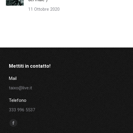
11 Ottobre 2020
Mettiti in contatto!
Mail
taixo@live.it
Telefono
333 996 5537
Ci puoi trovare su:
Facebook