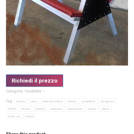
Richiedi il prezzo
Categoria:
Cavallette
Tag:
arredo
arte
attrezzo bdsm
bdsm
cavallette
dungeon
fetish
frusta
master
mistress
sadomaso
sesso
slave
strap on
teatro
Share this product