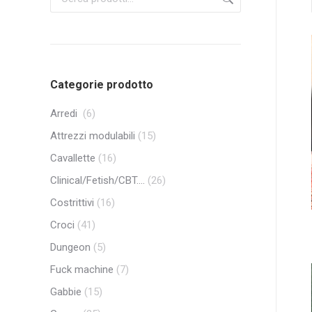
Categorie prodotto
Arredi
(6)
Attrezzi modulabili
(15)
Cavallette
(16)
Clinical/Fetish/CBT....
(26)
Costrittivi
(16)
Croci
(41)
Dungeon
(5)
Fuck machine
(7)
Gabbie
(15)