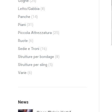
Gogne
(25)
Letto/Gabbia
(8)
Panche
(14)
Piani
(31)
Piccola Attrezzatura
(25)
Ruote
(6)
Sedie e Troni
(16)
Strutture per bondage
(8)
Strutture per sling
(5)
Varie
(6)
News