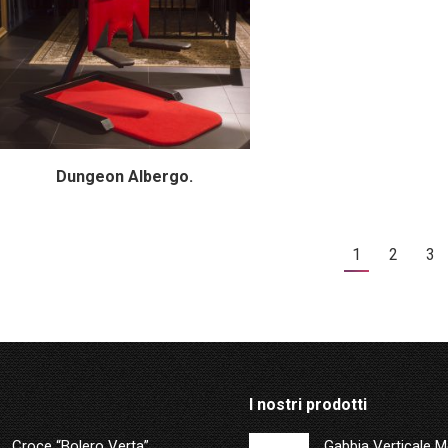
Dungeon Albergo.
1
2
3
I nostri prodotti
Croce “Bolero Verta”
Gabbia Verticale 