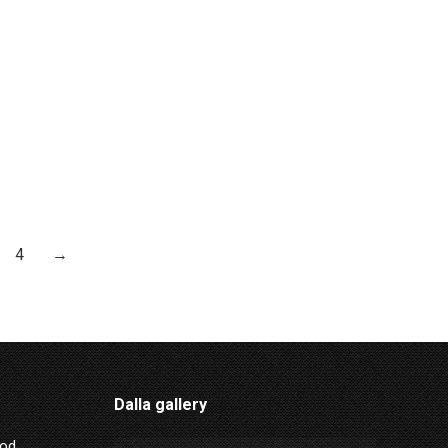
4
→
Dalla gallery
Mod