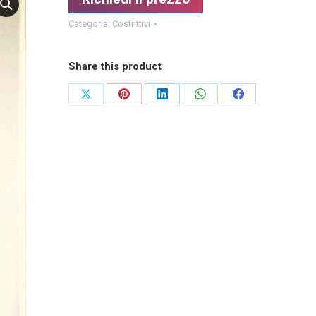
Categoria:
Costrittivi
Share this product
Condividi
Condividi
Condividi
Condividi
Condividi
su
su
su
su
su
X
Pinterest
LinkedIn
WhatsApp
Facebook