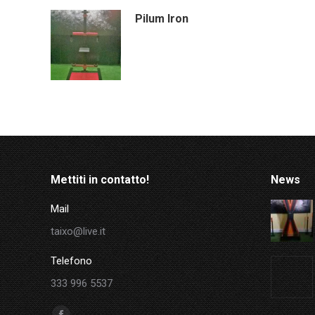
Pilum Iron
Mettiti in contatto!
News
Mail
taixo@live.it
Telefono
333 996 5537
Ci puoi trovare su: