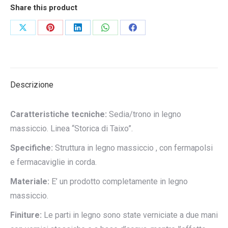
Share this product
Condividi
Condividi
Condividi
Condividi
Condividi
su
su
su
su
su
X
Pinterest
LinkedIn
WhatsApp
Facebook
Descrizione
Caratteristiche tecniche:
Sedia/trono in legno
massiccio. Linea “Storica di Taixo”.
Specifiche:
Struttura in legno massiccio , con fermapolsi
e fermacaviglie in corda.
Materiale:
E’ un prodotto completamente in legno
massiccio.
Finiture:
Le parti in legno sono state verniciate a due mani