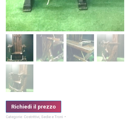
Richiedi il prezzo
Categorie:
Costrittivi
,
Sedie e Troni