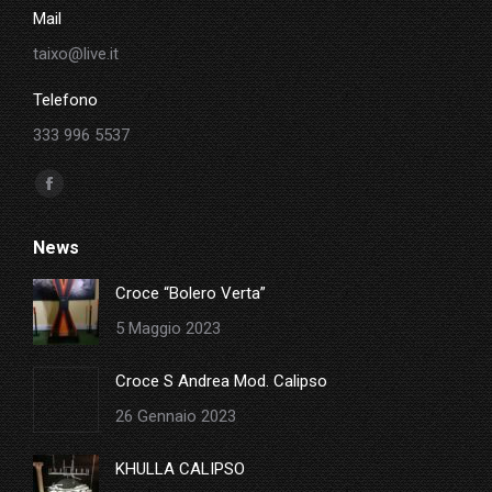
Mail
taixo@live.it
Telefono
333 996 5537
Ci puoi trovare su:
Facebook
page
News
opens
in
Croce “Bolero Verta”
new
5 Maggio 2023
window
Croce S Andrea Mod. Calipso
26 Gennaio 2023
KHULLA CALIPSO