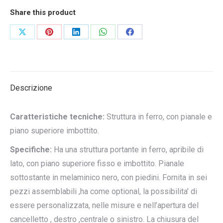
Share this product
Condividi
Condividi
Condividi
Condividi
Condividi
su
su
su
su
su
X
Pinterest
LinkedIn
WhatsApp
Facebook
Descrizione
Caratteristiche tecniche:
Struttura in ferro, con pianale e
piano superiore imbottito.
Specifiche:
Ha una struttura portante in ferro, apribile di
lato, con piano superiore fisso e imbottito. Pianale
sottostante in melaminico nero, con piedini. Fornita in sei
pezzi assemblabili ,ha come optional, la possibilita’ di
essere personalizzata, nelle misure e nell’apertura del
cancelletto , destro ,centrale o sinistro. La chiusura del