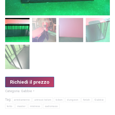
Richiedi il prezzo
Categoria:
Gabbie
Tag:
arredamento
attrezzi bdsm
bdsm
dungeon
fetish
Gabbie
letto
master
mistress
sadomaso