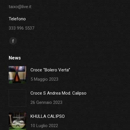
taixo@live.it
Telefono
333 996 5537
Ci puoi trovare su:
Facebook
page
News
opens
in
Croce “Bolero Verta”
new
5 Maggio 2023
window
Croce S Andrea Mod. Calipso
26 Gennaio 2023
KHULLA CALIPSO
10 Luglio 2022