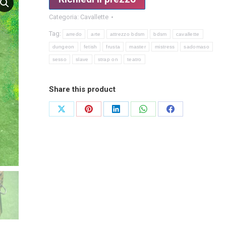
Categoria:
Cavallette
Tag:
arredo
arte
attrezzo bdsm
bdsm
cavallette
dungeon
fetish
frusta
master
mistress
sadomaso
sesso
slave
strap on
teatro
Share this product
Condividi
Condividi
Condividi
Condividi
Condividi
su
su
su
su
su
X
Pinterest
LinkedIn
WhatsApp
Facebook