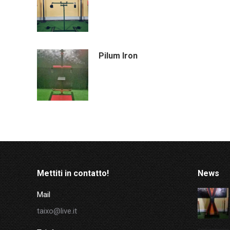
Pilum Iron
Mettiti in contatto!
News
Mail
taixo@live.it