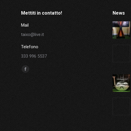
Mettiti in contatto!
News
Mail
taixo@live.it
Telefono
333 996 5537
Ci puoi trovare su:
Facebook
page
opens
in
new
window