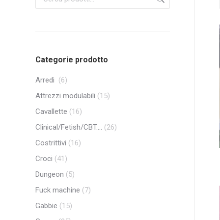
Categorie prodotto
Arredi
(6)
Attrezzi modulabili
(15)
Cavallette
(16)
Clinical/Fetish/CBT....
(26)
Costrittivi
(16)
Croci
(41)
Dungeon
(5)
Fuck machine
(7)
Gabbie
(15)