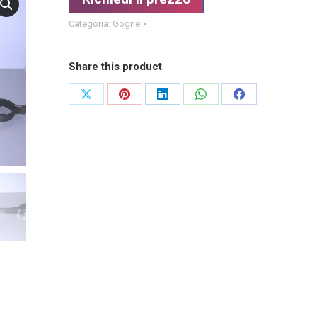
Categoria:
Gogne
Share this product
Condividi
Condividi
Condividi
Condividi
Condividi
su
su
su
su
su
X
Pinterest
LinkedIn
WhatsApp
Facebook