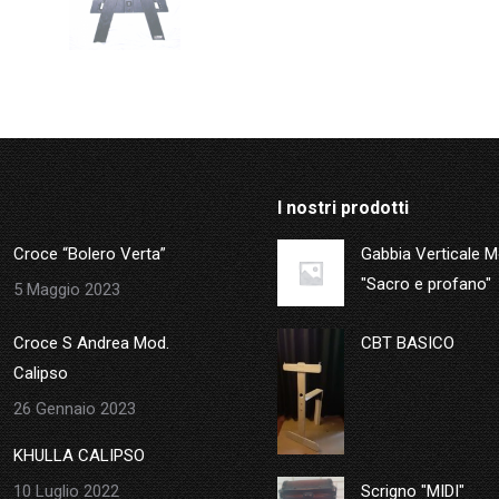
I nostri prodotti
Croce “Bolero Verta”
Gabbia Verticale 
"Sacro e profano"
5 Maggio 2023
Croce S Andrea Mod.
CBT BASICO
Calipso
26 Gennaio 2023
KHULLA CALIPSO
10 Luglio 2022
Scrigno "MIDI"