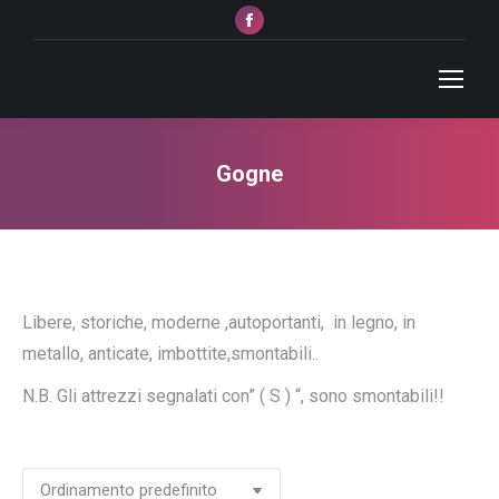
Facebook
page
opens
in
new
window
Gogne
Tu sei qui:
Libere, storiche, moderne ,autoportanti, in legno, in
metallo, anticate, imbottite,smontabili..
N.B. Gli attrezzi segnalati con” ( S ) “, sono smontabili!!