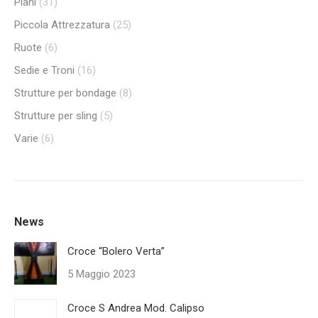
Piani
(31)
Piccola Attrezzatura
(25)
Ruote
(6)
Sedie e Troni
(16)
Strutture per bondage
(8)
Strutture per sling
(5)
Varie
(6)
News
Croce “Bolero Verta”
5 Maggio 2023
Croce S Andrea Mod. Calipso