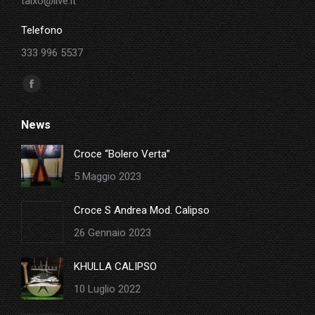
taixo@live.it
Telefono
333 996 5537
Ci puoi trovare su:
Facebook
page
News
opens
in
Croce “Bolero Verta”
new
5 Maggio 2023
window
Croce S Andrea Mod. Calipso
26 Gennaio 2023
KHULLA CALIPSO
10 Luglio 2022