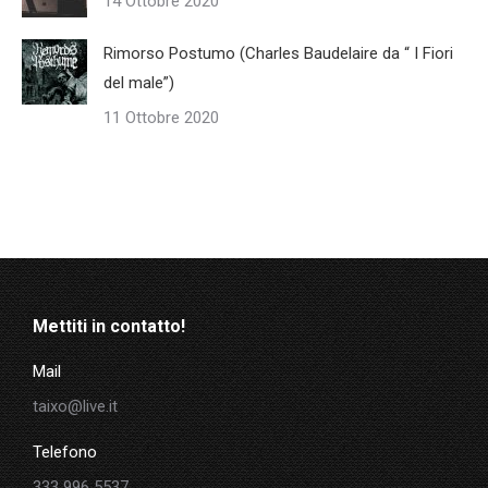
14 Ottobre 2020
Rimorso Postumo (Charles Baudelaire da “ I Fiori
del male”)
11 Ottobre 2020
Mettiti in contatto!
Mail
taixo@live.it
Telefono
333 996 5537