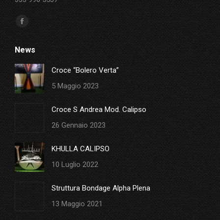
Ci puoi trovare su:
Facebook
page
News
opens
in
Croce “Bolero Verta”
new
5 Maggio 2023
window
Croce S Andrea Mod. Calipso
26 Gennaio 2023
KHULLA CALIPSO
10 Luglio 2022
Struttura Bondage Alpha Plena
13 Maggio 2021