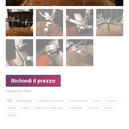
Richiedi il prezzo
Categoria:
Piani
Tag:
arredamenti
arredamento bdsm
attrezzi bdsm
bdsm
dungeon
fetish
lettino
lettino per massaggi
sadomaso
sex toys
teatro
tikling