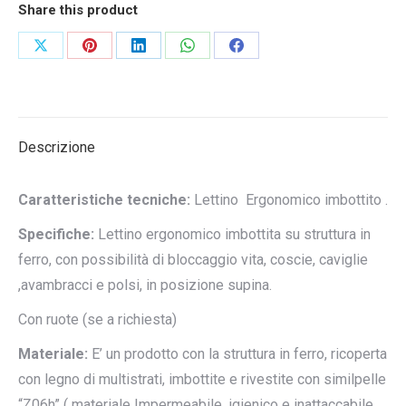
Share this product
Condividi
Condividi
Condividi
Condividi
Condividi
su
su
su
su
su
X
Pinterest
LinkedIn
WhatsApp
Facebook
Descrizione
Caratteristiche tecniche:
Lettino Ergonomico imbottito .
Specifiche:
Lettino ergonomico imbottita su struttura in
ferro, con possibilità di bloccaggio vita, coscie, caviglie
,avambracci e polsi, in posizione supina.
Con ruote (se a richiesta)
Materiale:
E’ un prodotto con la struttura in ferro, ricoperta
con legno di multistrati, imbottite e rivestite con similpelle
“Z06h” ( materiale Impermeabile, igienico e inattaccabile