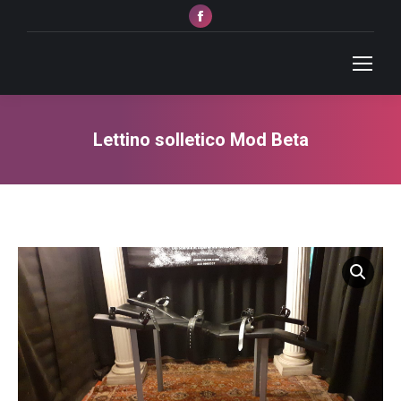
Facebook
page
opens
in
new
window
Lettino solletico Mod Beta
Tu sei qui: