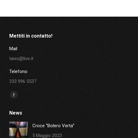
Mettiti in contatto!
Mail
taixo@live.it
Telefono
333 996 5537
Ci puoi trovare su:
Facebook
page
News
opens
in
Croce “Bolero Verta”
new
5 Maggio 2023