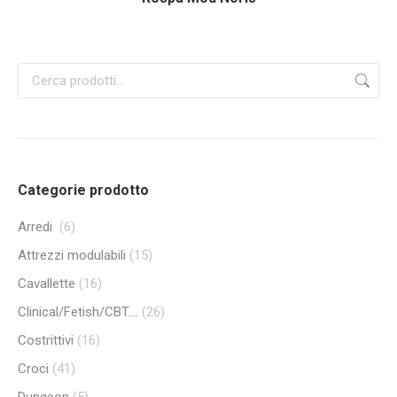
Categorie prodotto
Arredi
(6)
Attrezzi modulabili
(15)
Cavallette
(16)
Clinical/Fetish/CBT....
(26)
Costrittivi
(16)
Croci
(41)