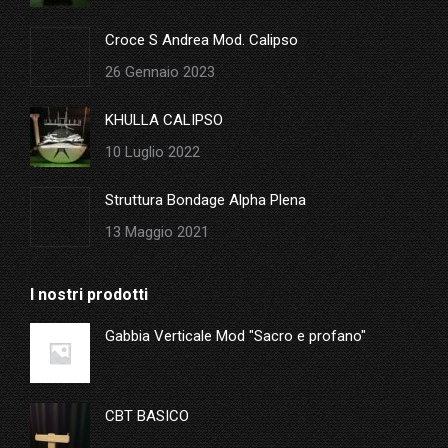
window
Croce S Andrea Mod. Calipso
26 Gennaio 2023
KHULLA CALIPSO
10 Luglio 2022
Struttura Bondage Alpha Plena
13 Maggio 2021
I nostri prodotti
Gabbia Verticale Mod "Sacro e profano"
CBT BASICO