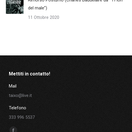
Rimorso Postumo (Charles Baudelaire da “ I Fiori
del male”)
11 Ottobre 2020
Mettiti in contatto!
Mail
taixo@live.it
Telefono
333 996 5537
Ci puoi trovare su: