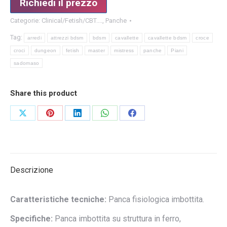
Richiedi il prezzo
Categorie:
Clinical/Fetish/CBT....
,
Panche
Tag:
arredi
attrezzi bdsm
bdsm
cavallette
cavallette bdsm
croce
croci
dungeon
fetish
master
mistress
panche
Piani
sadomaso
Share this product
Condividi
Condividi
Condividi
Condividi
Condividi
su
su
su
su
su
X
Pinterest
LinkedIn
WhatsApp
Facebook
Descrizione
Caratteristiche tecniche:
Panca fisiologica imbottita.
Specifiche:
Panca imbottita su struttura in ferro,