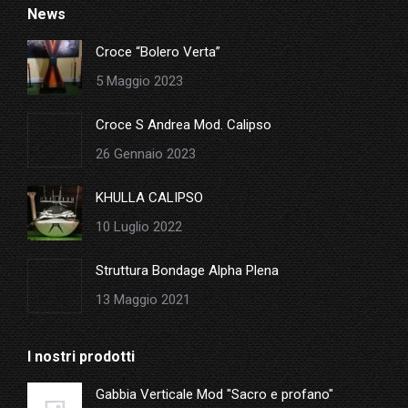
News
opens
in
Croce “Bolero Verta”
new
5 Maggio 2023
window
Croce S Andrea Mod. Calipso
26 Gennaio 2023
KHULLA CALIPSO
10 Luglio 2022
Struttura Bondage Alpha Plena
13 Maggio 2021
I nostri prodotti
Gabbia Verticale Mod "Sacro e profano"