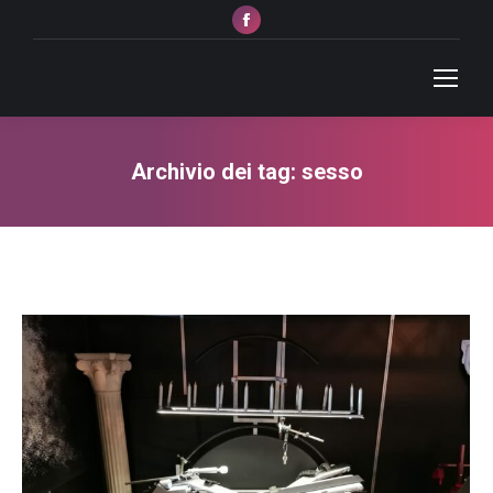
Facebook
page
opens
in
new
window
Archivio dei tag:
sesso
Tu sei qui: