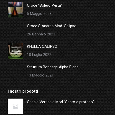
in
Croce “Bolero Verta”
new
5 Maggio 2023
window
Croce S Andrea Mod. Calipso
26 Gennaio 2023
KHULLA CALIPSO
10 Luglio 2022
Struttura Bondage Alpha Plena
13 Maggio 2021
I nostri prodotti
Gabbia Verticale Mod "Sacro e profano"