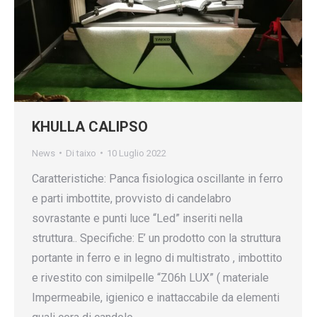
KHULLA CALIPSO
News
Di
taixo
10 Luglio 2022
Caratteristiche: Panca fisiologica oscillante in ferro
e parti imbottite, provvisto di candelabro
sovrastante e punti luce “Led” inseriti nella
struttura.. Specifiche: E’ un prodotto con la struttura
portante in ferro e in legno di multistrato , imbottito
e rivestito con similpelle “Z06h LUX” ( materiale
Impermeabile, igienico e inattaccabile da elementi