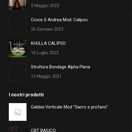
new
5 Maggio 2023
window
Croce S Andrea Mod. Calipso
26 Gennaio 2023
KHULLA CALIPSO
10 Luglio 2022
Struttura Bondage Alpha Plena
13 Maggio 2021
I nostri prodotti
Gabbia Verticale Mod "Sacro e profano"
CBT BASICO