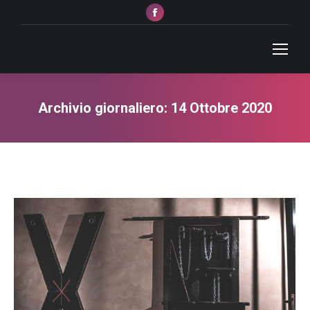
Facebook
page
opens
in
new
window
Archivio giornaliero:
14 Ottobre 2020
Tu sei qui: