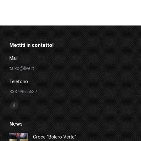
Mettiti in contatto!
Mail
taixo@live.it
Telefono
333 996 5537
Ci puoi trovare su:
Facebook
page
News
opens
in
Croce “Bolero Verta”