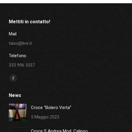
Mettiti in contatto!
Mail
taixo@live.it
Telefono
333 996 5537
Ci puoi trovare su:
Facebook
page
News
opens
in
Croce “Bolero Verta”
new
5 Maggio 2023
window
Croce S Andrea Mod. Calipso