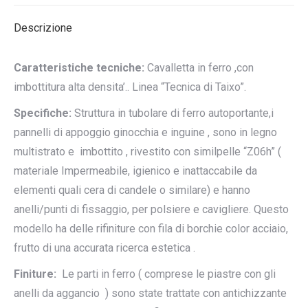
X
Pinterest
LinkedIn
WhatsApp
Facebook
Descrizione
Caratteristiche tecniche:
Cavalletta in ferro ,con
imbottitura alta densita’.. Linea “Tecnica di Taixo”.
Specifiche:
Struttura in tubolare di ferro autoportante,i
pannelli di appoggio ginocchia e inguine , sono in legno
multistrato e imbottito , rivestito con similpelle “Z06h” (
materiale Impermeabile, igienico e inattaccabile da
elementi quali cera di candele o similare) e hanno
anelli/punti di fissaggio, per polsiere e cavigliere. Questo
modello ha delle rifiniture con fila di borchie color acciaio,
frutto di una accurata ricerca estetica .
Finiture:
Le parti in ferro ( comprese le piastre con gli
anelli da aggancio ) sono state trattate con antichizzante