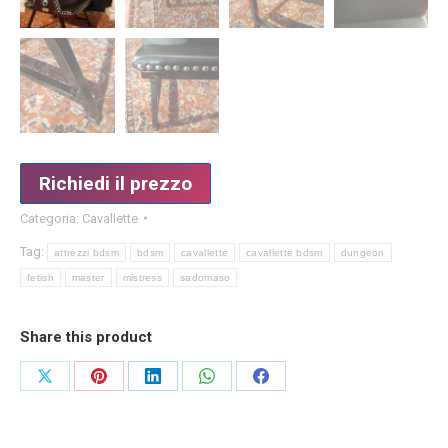
Richiedi il prezzo
Categoria:
Cavallette
Tag:
attrezzi bdsm
bdsm
cavallette
cavallette bdsm
dungeon
fetish
master
mistress
sadomaso
Share this product
Condividi
Condividi
Condividi
Condividi
Condividi
su
su
su
su
su