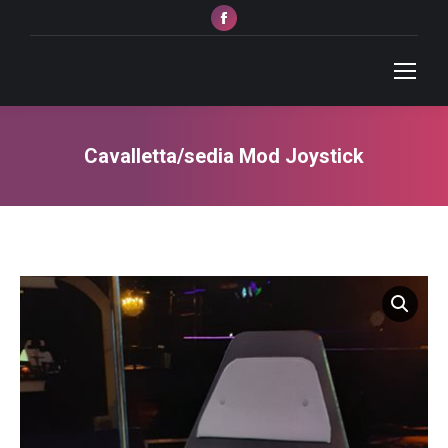
Facebook
page
opens
in
new
window
Cavalletta/sedia Mod Joystick
Tu sei qui: