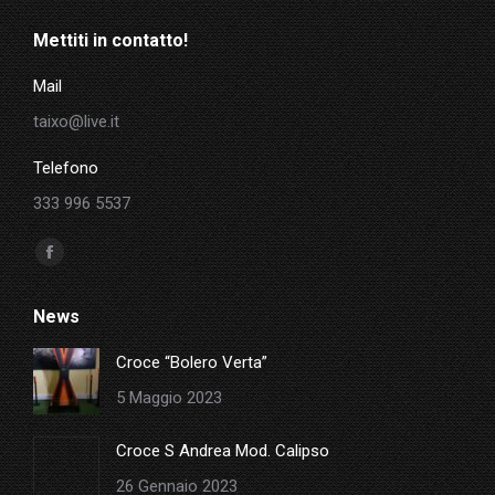
Mettiti in contatto!
Mail
taixo@live.it
Telefono
333 996 5537
Ci puoi trovare su:
Facebook
page
News
opens
in
Croce “Bolero Verta”
new
5 Maggio 2023
window
Croce S Andrea Mod. Calipso
26 Gennaio 2023