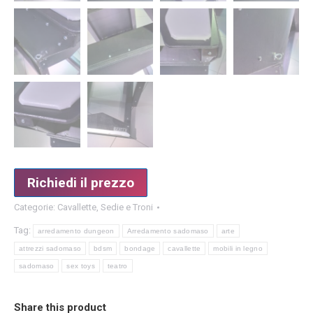
Richiedi il prezzo
Categorie:
Cavallette
,
Sedie e Troni
Tag:
arredamento dungeon
Arredamento sadomaso
arte
attrezzi sadomaso
bdsm
bondage
cavallette
mobili in legno
sadomaso
sex toys
teatro
Share this product