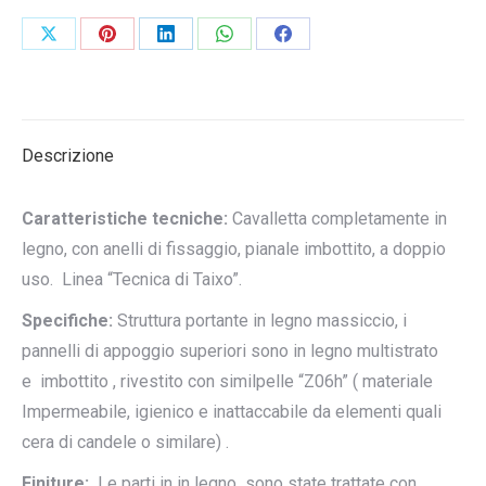
Condividi
Condividi
Condividi
Condividi
Condividi
su
su
su
su
su
X
Pinterest
LinkedIn
WhatsApp
Facebook
Descrizione
Caratteristiche tecniche:
Cavalletta completamente in
legno, con anelli di fissaggio, pianale imbottito, a doppio
uso. Linea “Tecnica di Taixo”.
Specifiche:
Struttura portante in legno massiccio, i
pannelli di appoggio superiori sono in legno multistrato
e imbottito , rivestito con similpelle “Z06h” ( materiale
Impermeabile, igienico e inattaccabile da elementi quali
cera di candele o similare) .
Finiture:
Le parti in in legno sono state trattate con