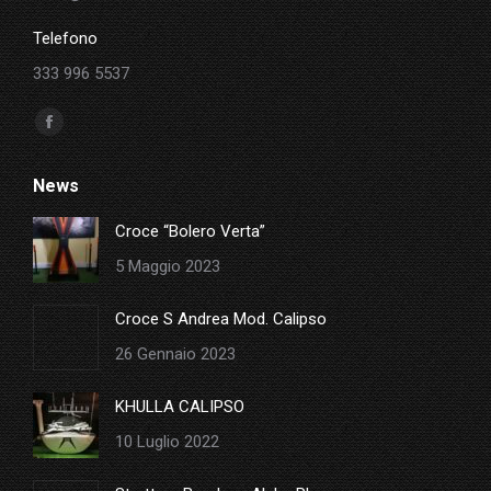
Telefono
333 996 5537
Ci puoi trovare su:
Facebook
page
News
opens
in
Croce “Bolero Verta”
new
5 Maggio 2023
window
Croce S Andrea Mod. Calipso
26 Gennaio 2023
KHULLA CALIPSO
10 Luglio 2022