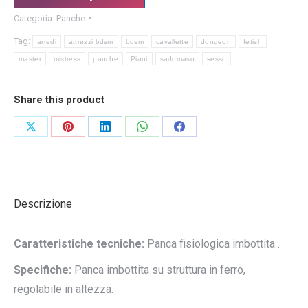
Categoria:
Panche
Tag:
arredi
attrezzi bdsm
bdsm
cavallette
dungeon
fetish
master
mistress
panche
Piani
sadomaso
sesso
Share this product
Condividi
Condividi
Condividi
Condividi
Condividi
su
su
su
su
su
X
Pinterest
LinkedIn
WhatsApp
Facebook
Descrizione
Caratteristiche tecniche:
Panca fisiologica imbottita .
Specifiche:
Panca imbottita su struttura in ferro,
regolabile in altezza.