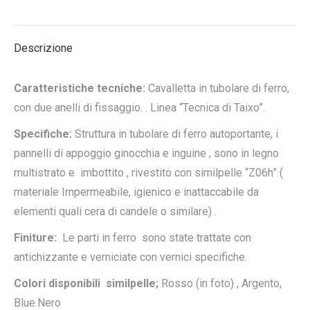
su
su
su
su
su
X
Pinterest
LinkedIn
WhatsApp
Facebook
Descrizione
Caratteristiche tecniche:
Cavalletta in tubolare di ferro,
con due anelli di fissaggio. . Linea “Tecnica di Taixo”.
Specifiche:
Struttura in tubolare di ferro autoportante, i
pannelli di appoggio ginocchia e inguine , sono in legno
multistrato e imbottito , rivestito con similpelle “Z06h” (
materiale Impermeabile, igienico e inattaccabile da
elementi quali cera di candele o similare) .
Finiture:
Le parti in ferro sono state trattate con
antichizzante e verniciate con vernici specifiche.
Colori disponibili similpelle;
Rosso (in foto) , Argento,
Blue.Nero