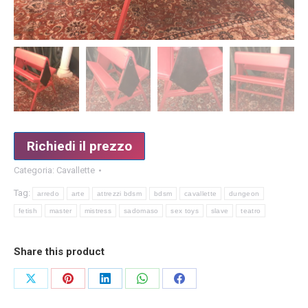
Richiedi il prezzo
Categoria:
Cavallette
Tag:
arredo
arte
attrezzi bdsm
bdsm
cavallette
dungeon
fetish
master
mistress
sadomaso
sex toys
slave
teatro
Share this product
Condividi
Condividi
Condividi
Condividi
Condividi