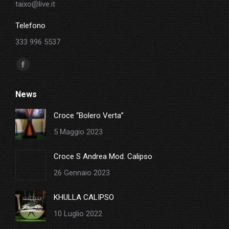
taixo@live.it
Telefono
333 996 5537
Ci puoi trovare su:
Facebook
page
News
opens
in
Croce “Bolero Verta”
new
5 Maggio 2023
window
Croce S Andrea Mod. Calipso
26 Gennaio 2023
KHULLA CALIPSO
10 Luglio 2022