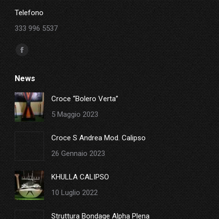
Telefono
333 996 5537
Ci puoi trovare su:
Facebook
page
News
opens
in
Croce “Bolero Verta”
new
5 Maggio 2023
window
Croce S Andrea Mod. Calipso
26 Gennaio 2023
KHULLA CALIPSO
10 Luglio 2022
Struttura Bondage Alpha Plena