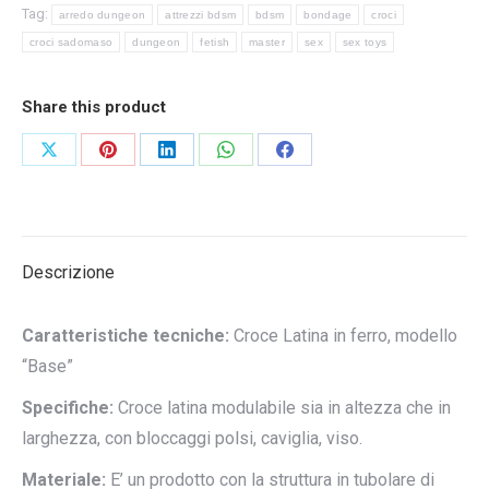
Tag:
arredo dungeon
attrezzi bdsm
bdsm
bondage
croci
croci sadomaso
dungeon
fetish
master
sex
sex toys
Share this product
Condividi
Condividi
Condividi
Condividi
Condividi
su
su
su
su
su
X
Pinterest
LinkedIn
WhatsApp
Facebook
Descrizione
Caratteristiche tecniche:
Croce Latina in ferro, modello
“Base”
Specifiche:
Croce latina modulabile sia in altezza che in
larghezza, con bloccaggi polsi, caviglia, viso.
Materiale:
E’ un prodotto con la struttura in tubolare di