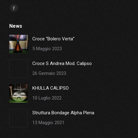
Ci puoi trovare su:
Facebook
page
News
opens
in
Croce “Bolero Verta”
new
5 Maggio 2023
window
Croce S Andrea Mod. Calipso
26 Gennaio 2023
KHULLA CALIPSO
10 Luglio 2022
Struttura Bondage Alpha Plena
13 Maggio 2021