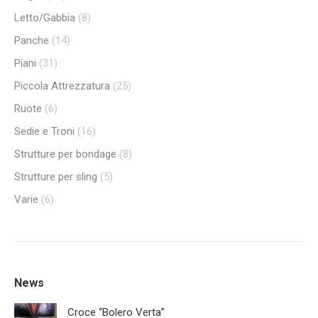
Letto/Gabbia
(8)
Panche
(14)
Piani
(31)
Piccola Attrezzatura
(25)
Ruote
(6)
Sedie e Troni
(16)
Strutture per bondage
(8)
Strutture per sling
(5)
Varie
(6)
News
Croce “Bolero Verta”