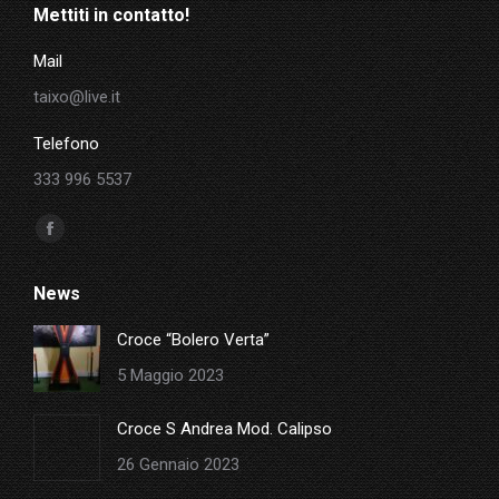
Mettiti in contatto!
Mail
taixo@live.it
Telefono
333 996 5537
Ci puoi trovare su:
Facebook
page
News
opens
in
Croce “Bolero Verta”
new
5 Maggio 2023
window
Croce S Andrea Mod. Calipso
26 Gennaio 2023