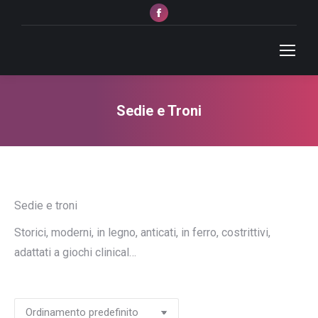
Facebook
page
opens
in
new
window
Sedie e Troni
Tu sei qui:
Sedie e troni
Storici, moderni, in legno, anticati, in ferro, costrittivi,
adattati a giochi clinical…