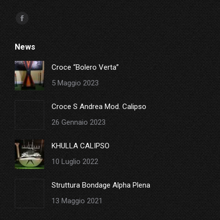
Ci puoi trovare su:
Facebook
page
News
opens
in
Croce “Bolero Verta”
new
5 Maggio 2023
window
Croce S Andrea Mod. Calipso
26 Gennaio 2023
KHULLA CALIPSO
10 Luglio 2022
Struttura Bondage Alpha Plena
13 Maggio 2021