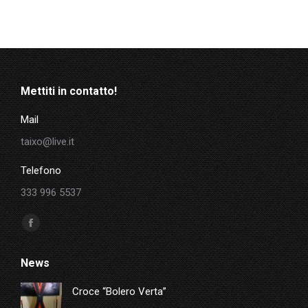
Mettiti in contatto!
Mail
taixo@live.it
Telefono
333 996 5537
Ci puoi trovare su:
Facebook
page
News
opens
in
Croce “Bolero Verta”
new