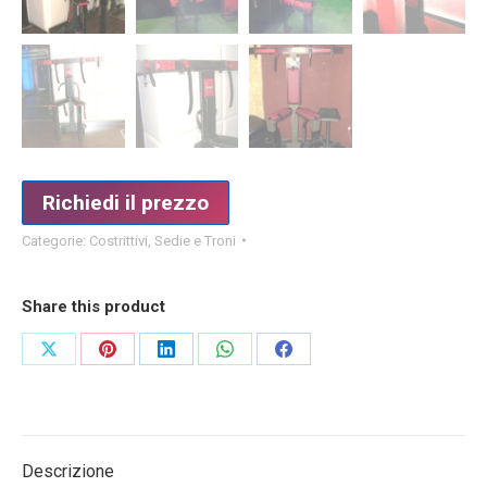
Richiedi il prezzo
Categorie:
Costrittivi
,
Sedie e Troni
Share this product
Condividi
Condividi
Condividi
Condividi
Condividi
su
su
su
su
su
X
Pinterest
LinkedIn
WhatsApp
Facebook
Descrizione