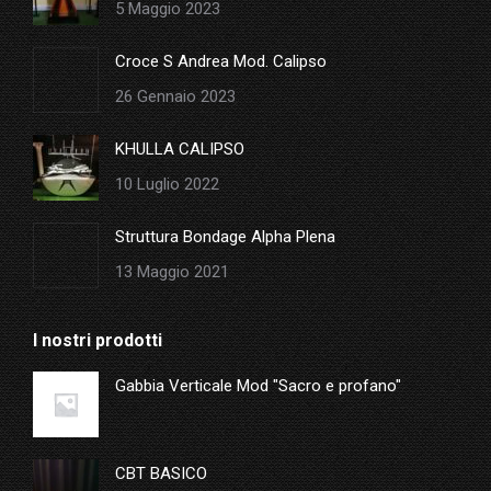
5 Maggio 2023
window
Croce S Andrea Mod. Calipso
26 Gennaio 2023
KHULLA CALIPSO
10 Luglio 2022
Struttura Bondage Alpha Plena
13 Maggio 2021
I nostri prodotti
Gabbia Verticale Mod "Sacro e profano"
CBT BASICO