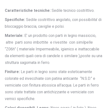
Caratteristiche tecniche:
Sedile tecnico costrittivo.
Specifiche:
Sedile costrittivo angolato, con possibilita’ di
bloccaggio braccia, caviglie e polsi.
Materiale:
E’ un prodotto con parti in legno massiccio,
altre parti sono imbottite e rivestite con similpelle
“Z06h” ( materiale Impermeabile, igienico e inattaccabile
da elementi quali cera di candele o similare ),poste su una
struttura sagomata in ferro.
Finiture:
Le parti in legno sono state esteticamente
colorate ed invecchiate con patina anticante “N.S.D.” e
verniciate con finitura atossica all’acqua. Le parti in ferro
sono state trattate con antichizzante e verniciate con
vernici specifiche.
Colori disponibili Legno:
Noce scuro ( in foto ), Noce