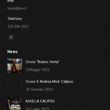
Mail
taixo@live.it
Telefono
333 996 5537
Ci puoi trovare su:
Facebook
page
News
opens
in
Croce “Bolero Verta”
new
5 Maggio 2023
window
Croce S Andrea Mod. Calipso
26 Gennaio 2023
KHULLA CALIPSO
10 Luglio 2022