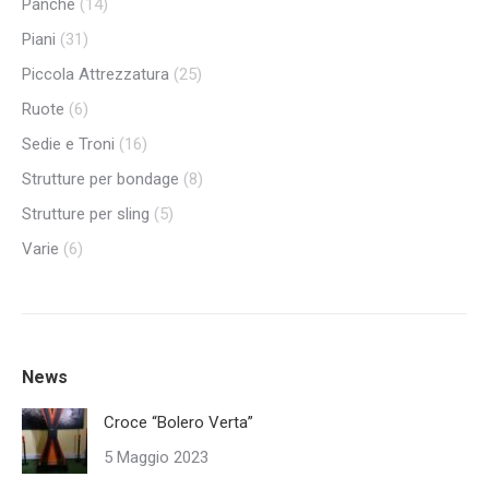
Panche
(14)
Piani
(31)
Piccola Attrezzatura
(25)
Ruote
(6)
Sedie e Troni
(16)
Strutture per bondage
(8)
Strutture per sling
(5)
Varie
(6)
News
Croce “Bolero Verta”
5 Maggio 2023