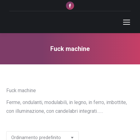
Facebook
page
opens
in
new
window
Fuck machine
Tu sei qui:
Fuck machine
Ferme, ondulanti, modulabili, in legno, in ferro, imbottite,
con illuminazione, con candelabri integrati……