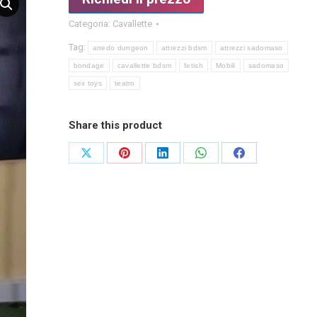
Categoria:
Cavallette
Tag:
arredo dungeon
attrezzi bdsm
attrezzi sadomaso
bondage
cavallette bdsm
fetish
Mobili
sadomaso
sex toys
teatro
Share this product
Condividi
Condividi
Condividi
Condividi
Condividi
su
su
su
su
su
X
Pinterest
LinkedIn
WhatsApp
Facebook