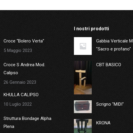
I nostri prodotti
Croce “Bolero Verta”
Gabbia Verticale 
"Sacro e profano"
5 Maggio 2023
Croce S Andrea Mod.
CBT BASICO
Calipso
26 Gennaio 2023
KHULLA CALIPSO
10 Luglio 2022
Scrigno "MIDI"
Struttura Bondage Alpha
KRONA
Plena