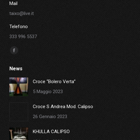
Mail
taixo@live.it
Telefono
333 996 5537
Ci puoi trovare su:
Facebook
page
News
opens
in
Croce “Bolero Verta”
new
5 Maggio 2023
window
Croce S Andrea Mod. Calipso
26 Gennaio 2023
KHULLA CALIPSO