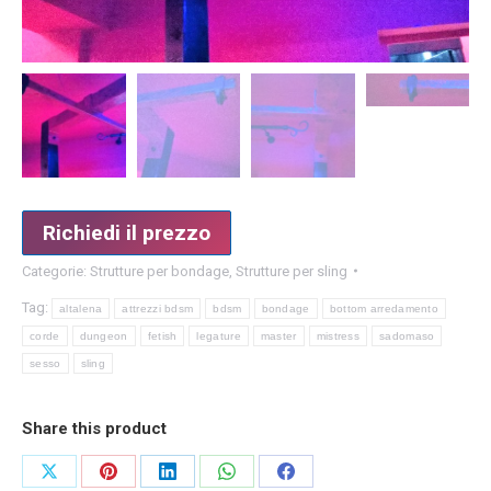
Richiedi il prezzo
Categorie:
Strutture per bondage
,
Strutture per sling
Tag:
altalena
attrezzi bdsm
bdsm
bondage
bottom arredamento
corde
dungeon
fetish
legature
master
mistress
sadomaso
sesso
sling
Share this product
Condividi
Condividi
Condividi
Condividi
Condividi