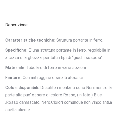
su
su
su
su
su
X
Pinterest
LinkedIn
WhatsApp
Facebook
Descrizione
Caratteristiche tecniche:
Struttura portante in ferro.
Specifiche:
E’ una struttura portante in ferro, regolabile in
altezza e larghezza ,per tutti i tipi di “giochi sospesi”.
Materiale:
Tubolare di ferro in varie sezioni.
Finiture:
Con antiruggine e smalti atossici
Colori disponibili:
Di solito i montanti sono Neri,mentre la
parte alta puo’ essere di colore Rosso, (in foto ) Blue
,Rosso damascato, Nero.Ciolori comunque non vincolanti,a
scelta cliente.