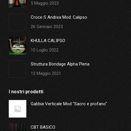
5 Maggio 2023
window
Croce S Andrea Mod. Calipso
26 Gennaio 2023
KHULLA CALIPSO
10 Luglio 2022
Struttura Bondage Alpha Plena
13 Maggio 2021
I nostri prodotti
Gabbia Verticale Mod "Sacro e profano"
CBT BASICO