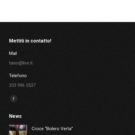
Mettiti in contatto!
Mail
taixo@live.it
Telefono
333 996 5537
Ci puoi trovare su:
Facebook
page
News
opens
in
Croce “Bolero Verta”
new