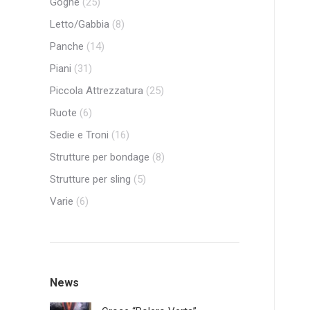
Gogne
(25)
Letto/Gabbia
(8)
Panche
(14)
Piani
(31)
Piccola Attrezzatura
(25)
Ruote
(6)
Sedie e Troni
(16)
Strutture per bondage
(8)
Strutture per sling
(5)
Varie
(6)
News