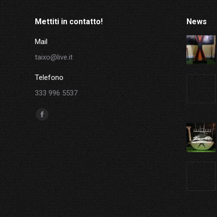
Mettiti in contatto!
News
Mail
taixo@live.it
Telefono
333 996 5537
Ci puoi trovare su:
Facebook
page
opens
in
new
window