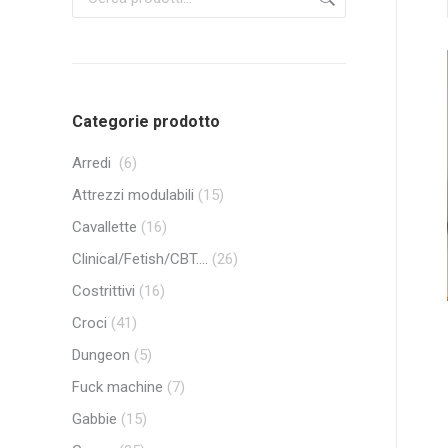
Categorie prodotto
Arredi
(6)
Attrezzi modulabili
(15)
Cavallette
(16)
Clinical/Fetish/CBT....
(26)
Costrittivi
(16)
Croci
(41)
Dungeon
(5)
Fuck machine
(7)
Gabbie
(15)