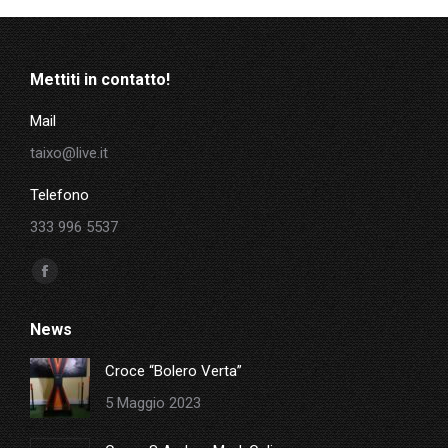
Mettiti in contatto!
Mail
taixo@live.it
Telefono
333 996 5537
Ci puoi trovare su:
Facebook
page
News
opens
in
Croce “Bolero Verta”
new
5 Maggio 2023
window