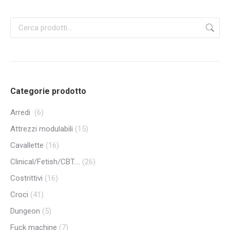
Categorie prodotto
Arredi
(6)
Attrezzi modulabili
(15)
Cavallette
(16)
Clinical/Fetish/CBT....
(26)
Costrittivi
(16)
Croci
(41)
Dungeon
(5)
Fuck machine
(7)