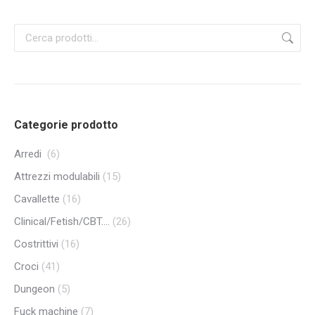
Categorie prodotto
Arredi
(6)
Attrezzi modulabili
(15)
Cavallette
(16)
Clinical/Fetish/CBT....
(26)
Costrittivi
(16)
Croci
(41)
Dungeon
(5)
Fuck machine
(7)