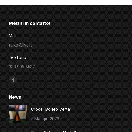
Mettiti in contatto!
Mail
taixo@live.it
Telefono
333 996 5537
Ci puoi trovare su:
Facebook
page
News
opens
in
Croce “Bolero Verta”
new
5 Maggio 2023
window