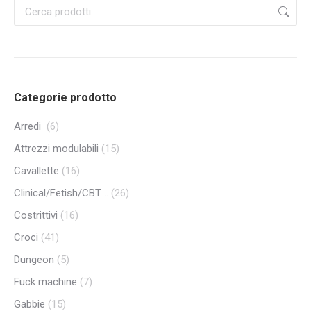
Categorie prodotto
Arredi
(6)
Attrezzi modulabili
(15)
Cavallette
(16)
Clinical/Fetish/CBT....
(26)
Costrittivi
(16)
Croci
(41)
Dungeon
(5)
Fuck machine
(7)
Gabbie
(15)