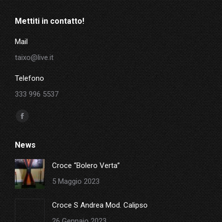
Mettiti in contatto!
Mail
taixo@live.it
Telefono
333 996 5537
Ci puoi trovare su:
Facebook
page
News
opens
in
Croce “Bolero Verta”
new
5 Maggio 2023
window
Croce S Andrea Mod. Calipso
26 Gennaio 2023