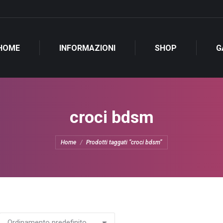
HOME
INFORMAZIONI
SHOP
G
croci bdsm
Tu sei qui:
Home
Prodotti taggati “croci bdsm”