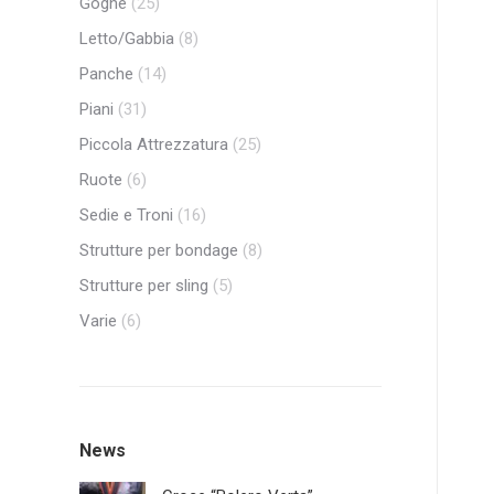
Gogne
(25)
Letto/Gabbia
(8)
Panche
(14)
Piani
(31)
Piccola Attrezzatura
(25)
Ruote
(6)
Sedie e Troni
(16)
Strutture per bondage
(8)
Strutture per sling
(5)
Varie
(6)
News