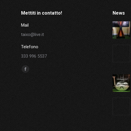
Mettiti in contatto!
News
Mail
taixo@live.it
Telefono
333 996 5537
Ci puoi trovare su:
Facebook
page
opens
in
new
window