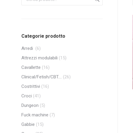
Categorie prodotto
Arredi
(6)
Attrezzi modulabili
(15)
Cavallette
(16)
Clinical/Fetish/CBT....
(26)
Costrittivi
(16)
Croci
(41)
Dungeon
(5)
Fuck machine
(7)
Gabbie
(15)